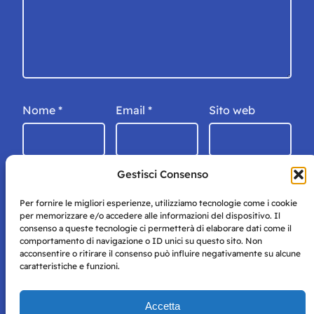
Nome
*
Email
*
Sito web
Gestisci Consenso
Per fornire le migliori esperienze, utilizziamo tecnologie come i cookie
per memorizzare e/o accedere alle informazioni del dispositivo. Il
consenso a queste tecnologie ci permetterà di elaborare dati come il
comportamento di navigazione o ID unici su questo sito. Non
acconsentire o ritirare il consenso può influire negativamente su alcune
caratteristiche e funzioni.
Storie di Napoli è una testata registrata presso il tribunale di
Accetta