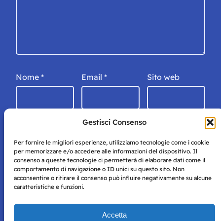
Nome
*
Email
*
Sito web
Gestisci Consenso
Per fornire le migliori esperienze, utilizziamo tecnologie come i cookie
per memorizzare e/o accedere alle informazioni del dispositivo. Il
consenso a queste tecnologie ci permetterà di elaborare dati come il
comportamento di navigazione o ID unici su questo sito. Non
acconsentire o ritirare il consenso può influire negativamente su alcune
caratteristiche e funzioni.
Storie di Napoli è una testata registrata presso il tribunale di
Accetta