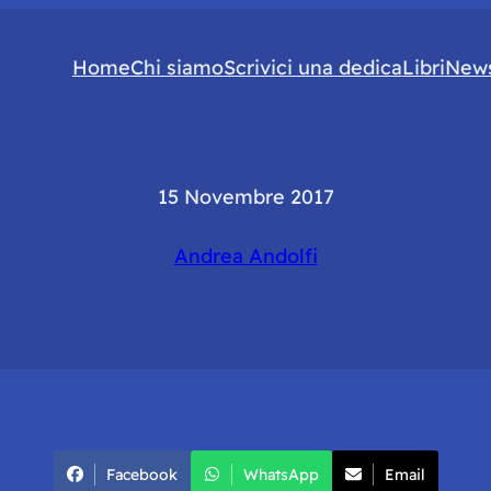
Home
Chi siamo
Scrivici una dedica
Libri
News
15 Novembre 2017
Andrea Andolfi
Facebook
WhatsApp
Email