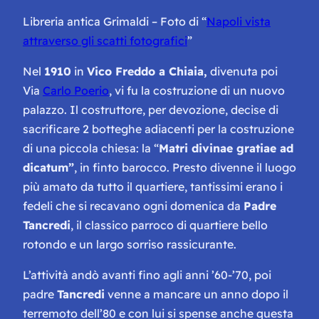
Libreria antica Grimaldi – Foto di “
Napoli vista
attraverso gli scatti fotografici
”
Nel
1910
in
Vico Freddo a Chiaia,
divenuta poi
Via
Carlo Poerio
, vi fu la costruzione di un nuovo
palazzo. Il costruttore, per devozione, decise di
sacrificare 2 botteghe adiacenti per la costruzione
di una piccola chiesa: la “
Matri divinae gratiae ad
dicatum”
, in finto barocco. Presto divenne il luogo
più amato da tutto il quartiere, tantissimi erano i
fedeli che si recavano ogni domenica da
Padre
Tancredi
, il classico parroco di quartiere bello
rotondo e un largo sorriso rassicurante.
L’attività andò avanti fino agli anni ’60-’70, poi
padre
Tancredi
venne a mancare un anno dopo il
terremoto dell’80 e con lui si spense anche questa