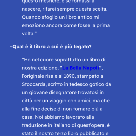
questo mestiere, e se tornassi a
nascere, rifarei sempre questa scelta.
Quando sfoglio un libro antico mi
emoziono ancora come fosse la prima
volta.”
–
Qual è il libro a cui è più legato?
“Ho nel cuore soprattutto un libro di
nostra edizione,
“
La Bella Napoli
”,
l’originale risale al 1890, stampato a
Stoccarda, scritto in tedesco gotico da
un giovane disegnatore trovatosi in
città per un viaggio con amici, ma che
alla fine decise di non tornare più a
casa. Noi abbiamo lavorato alla
traduzione in italiano di quest’opera, è
stato il nostro terzo libro pubblicato e