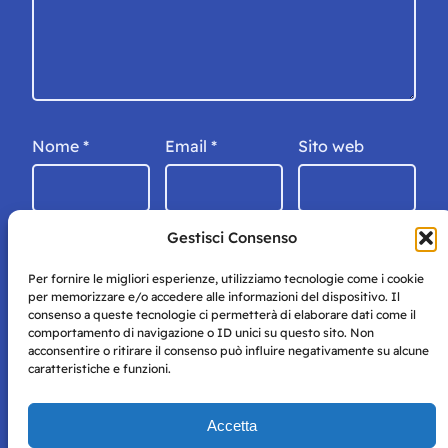
Nome
*
Email
*
Sito web
Gestisci Consenso
Per fornire le migliori esperienze, utilizziamo tecnologie come i cookie
per memorizzare e/o accedere alle informazioni del dispositivo. Il
consenso a queste tecnologie ci permetterà di elaborare dati come il
comportamento di navigazione o ID unici su questo sito. Non
acconsentire o ritirare il consenso può influire negativamente su alcune
caratteristiche e funzioni.
Storie di Napoli è una testata registrata presso il tribunale di
Accetta
Napoli con autorizzazione numero 38 del 25/9/2019.