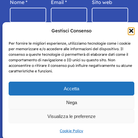
Nome
*
Email
*
Sito web
Gestisci Consenso
Per fornire le migliori esperienze, utilizziamo tecnologie come i cookie
per memorizzare e/o accedere alle informazioni del dispositivo. Il
consenso a queste tecnologie ci permetterà di elaborare dati come il
comportamento di navigazione o ID unici su questo sito. Non
acconsentire o ritirare il consenso può influire negativamente su alcune
caratteristiche e funzioni.
Storie di Napoli è una testata registrata presso il tribunale di
Accetta
Napoli con autorizzazione numero 38 del 25/9/2019.
Tutte le immagini e i contenuti su questo sito sono forniti
Nega
per mero scopo didattico e informativo.
Privacy
Tutti i diritti riservati, ogni tentativo di copia sarà
Policy
Visualizza le preferenze
perseguito secondo i termini di legge. Si nega l’utilizzo delle
informazioni in questo sito web per addestramento AI e
qualsiasi altro tipo di prodotto informatico.
Cookie Policy