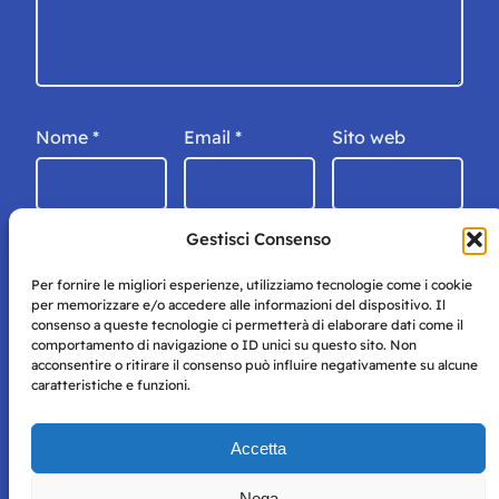
Nome
*
Email
*
Sito web
Gestisci Consenso
Per fornire le migliori esperienze, utilizziamo tecnologie come i cookie
per memorizzare e/o accedere alle informazioni del dispositivo. Il
consenso a queste tecnologie ci permetterà di elaborare dati come il
comportamento di navigazione o ID unici su questo sito. Non
acconsentire o ritirare il consenso può influire negativamente su alcune
caratteristiche e funzioni.
Storie di Napoli è una testata registrata presso il tribunale di
Accetta
Napoli con autorizzazione numero 38 del 25/9/2019.
Tutte le immagini e i contenuti su questo sito sono forniti
Nega