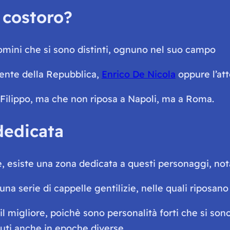
o costoro?
omini che si sono distinti, ognuno nel suo campo
idente della Repubblica,
Enrico De Nicola
oppure l’att
Filippo, ma che non riposa a Napoli, ma a Roma.
dedicata
le, esiste una zona dedicata a questi personaggi, n
una serie di cappelle gentilizie, nelle quali riposano
o il migliore, poichè sono personalità forti che si s
uti anche in epoche diverse.