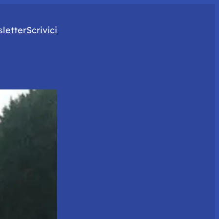
letter
Scrivici