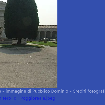
– immagine di Pubblico Dominio – Crediti fotografic
mitero_di_Poggioreale.jpeg