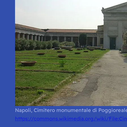
Napoli, Cimitero monumentale di Poggioreale 
https://commons.wikimedia.org/wiki/File:Ci