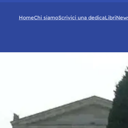
Home
Chi siamo
Scrivici una dedica
Libri
News