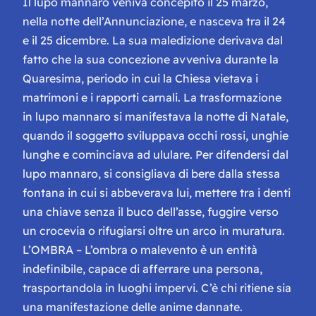
Il lupo mannaro veniva concepito il 25 marzo,
nella notte dell’Annunciazione, e nasceva tra il 24
e il 25 dicembre. La sua maledizione derivava dal
fatto che la sua concezione avveniva durante la
Quaresima, periodo in cui la Chiesa vietava i
matrimoni e i rapporti carnali. La trasformazione
in lupo mannaro si manifestava la notte di Natale,
quando il soggetto sviluppava occhi rossi, unghie
lunghe e cominciava ad ululare. Per difendersi dal
lupo mannaro, si consigliava di bere dalla stessa
fontana in cui si abbeverava lui, mettere tra i denti
una chiave senza il buco dell’asse, fuggire verso
un crocevia o rifugiarsi oltre un arco in muratura.
L’OMBRA – L’ombra o malevento è un entità
indefinibile, capace di afferrare una persona,
trasportandola in luoghi impervi. C’è chi ritiene sia
una manifestazione delle anime dannate.