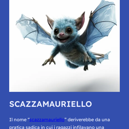
SCAZZAMAURIELLO
Il nome “
scazzamauriello
” deriverebbe da una
pratica sadica in cui i ragazzi infilavano una