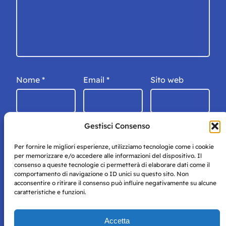
Nome
*
Email
*
Sito web
Gestisci Consenso
Per fornire le migliori esperienze, utilizziamo tecnologie come i cookie
per memorizzare e/o accedere alle informazioni del dispositivo. Il
consenso a queste tecnologie ci permetterà di elaborare dati come il
comportamento di navigazione o ID unici su questo sito. Non
acconsentire o ritirare il consenso può influire negativamente su alcune
caratteristiche e funzioni.
Storie di Napoli è una testata registrata presso il tribunale di
Accetta