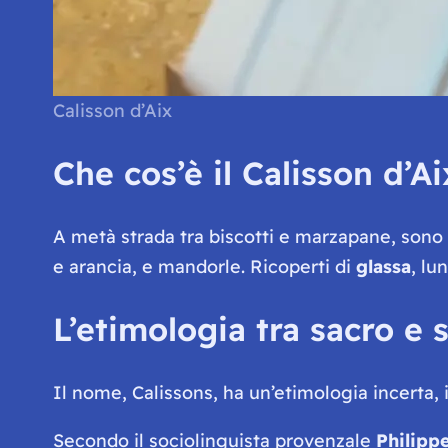
Calisson d’Aix
Che cos’è il Calisson d’A
A metà strada tra biscotti e marzapane, sono 
e arancia, e mandorle. Ricoperti di
glassa
, lu
L’etimologia tra sacro e
Il nome,
Calissons
, ha un’etimologia incerta, 
Secondo il sociolinguista provenzale
Philipp