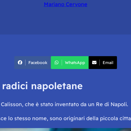
Mariano Cervone
Facebook
WhatsApp
Email
 radici napoletane
l
Calisson
, che è stato inventato da un Re di Napoli.
e lo stesso nome, sono originari della piccola citt