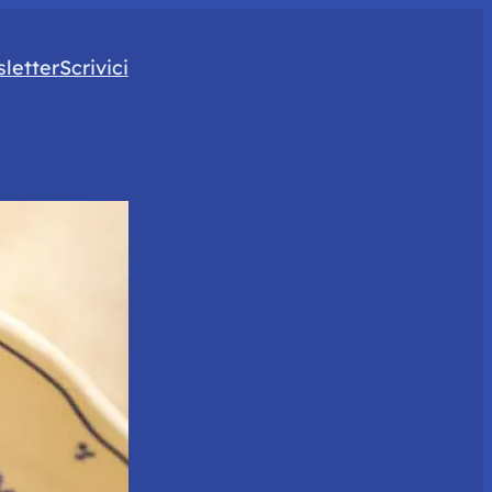
letter
Scrivici