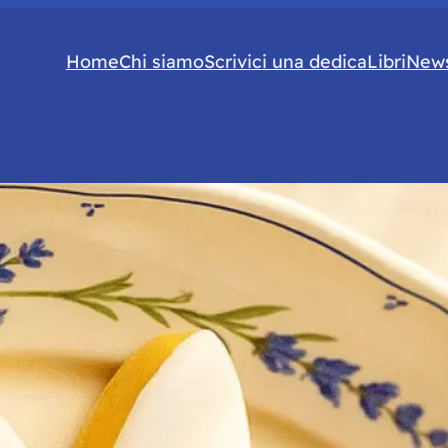
Home
Chi siamo
Scrivici una dedica
Libri
News