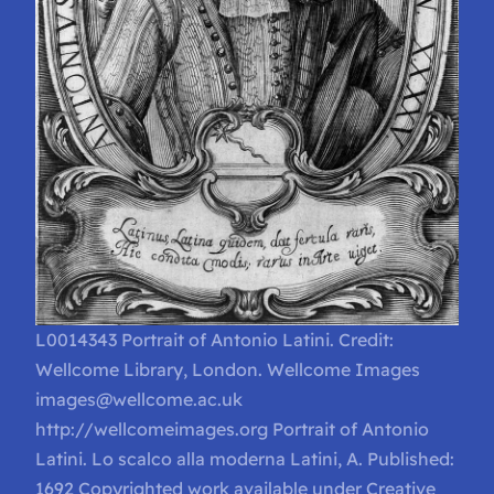
L0014343 Portrait of Antonio Latini. Credit:
Wellcome Library, London. Wellcome Images
images@wellcome.ac.uk
http://wellcomeimages.org Portrait of Antonio
Latini. Lo scalco alla moderna Latini, A. Published:
1692 Copyrighted work available under Creative