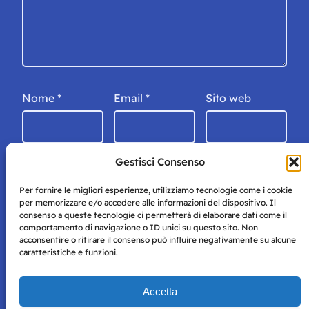
Nome
*
Email
*
Sito web
Gestisci Consenso
Per fornire le migliori esperienze, utilizziamo tecnologie come i cookie
per memorizzare e/o accedere alle informazioni del dispositivo. Il
consenso a queste tecnologie ci permetterà di elaborare dati come il
comportamento di navigazione o ID unici su questo sito. Non
acconsentire o ritirare il consenso può influire negativamente su alcune
caratteristiche e funzioni.
Storie di Napoli è una testata registrata presso il tribunale di
Accetta
Napoli con autorizzazione numero 38 del 25/9/2019.