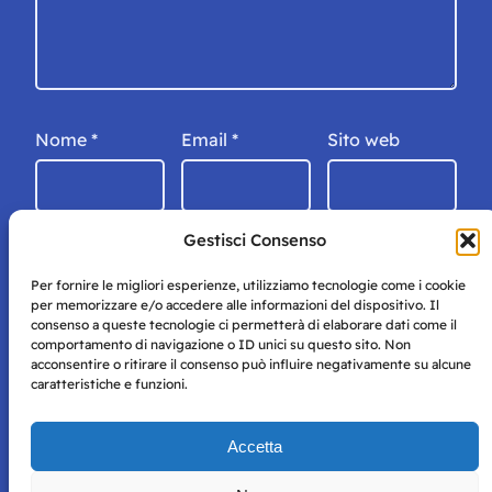
Nome
*
Email
*
Sito web
Gestisci Consenso
Per fornire le migliori esperienze, utilizziamo tecnologie come i cookie
per memorizzare e/o accedere alle informazioni del dispositivo. Il
consenso a queste tecnologie ci permetterà di elaborare dati come il
comportamento di navigazione o ID unici su questo sito. Non
acconsentire o ritirare il consenso può influire negativamente su alcune
caratteristiche e funzioni.
Storie di Napoli è una testata registrata presso il tribunale di
Accetta
Napoli con autorizzazione numero 38 del 25/9/2019.
Tutte le immagini e i contenuti su questo sito sono forniti