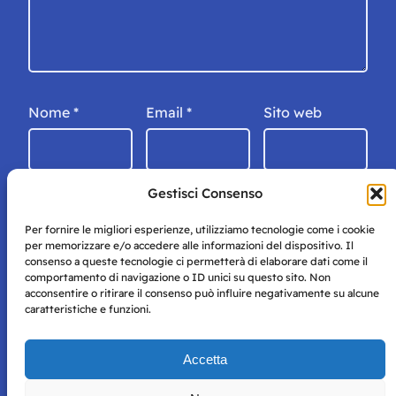
Nome
*
Email
*
Sito web
Gestisci Consenso
Per fornire le migliori esperienze, utilizziamo tecnologie come i cookie
per memorizzare e/o accedere alle informazioni del dispositivo. Il
consenso a queste tecnologie ci permetterà di elaborare dati come il
comportamento di navigazione o ID unici su questo sito. Non
acconsentire o ritirare il consenso può influire negativamente su alcune
caratteristiche e funzioni.
Storie di Napoli è una testata registrata presso il tribunale di
Accetta
Napoli con autorizzazione numero 38 del 25/9/2019.
Tutte le immagini e i contenuti su questo sito sono forniti