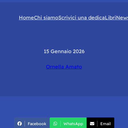
Home
Chi siamo
Scrivici una dedica
Libri
News
15 Gennaio 2026
Ornella Amato
Facebook
WhatsApp
Email