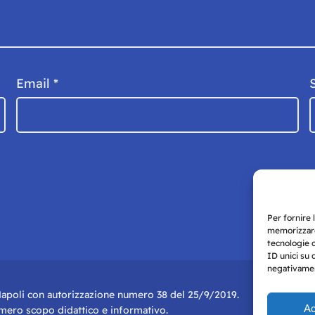
Email
*
Per fornire 
memorizzare
tecnologie 
ID unici su 
negativament
i Napoli con autorizzazione numero 38 del 25/9/2019.
Ac
r mero scopo didattico e informativo.