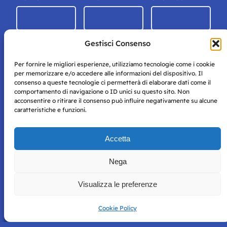
Gestisci Consenso
Per fornire le migliori esperienze, utilizziamo tecnologie come i cookie
per memorizzare e/o accedere alle informazioni del dispositivo. Il
consenso a queste tecnologie ci permetterà di elaborare dati come il
comportamento di navigazione o ID unici su questo sito. Non
acconsentire o ritirare il consenso può influire negativamente su alcune
caratteristiche e funzioni.
Storie di Napoli è una testata registrata presso il tribunale di
Accetta
Napoli con autorizzazione numero 38 del 25/9/2019.
Tutte le immagini e i contenuti su questo sito sono forniti
Nega
per mero scopo didattico e informativo.
Privacy
Tutti i diritti riservati, ogni tentativo di copia sarà
Policy
Visualizza le preferenze
perseguito secondo i termini di legge. Si nega l’utilizzo delle
informazioni in questo sito web per addestramento AI e
qualsiasi altro tipo di prodotto informatico.
Cookie Policy