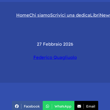
Home
Chi siamo
Scrivici una dedica
Libri
News
27 Febbraio 2026
Federico Quagliuolo
Facebook
WhatsApp
Email