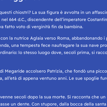
 questi chiostri? La sua figura è avvolta in un affas
 nel 664 d.C., discendente dell’imperatore Costantino 
 fatto voto di verginità fin da bambina.
ì con la nutrice Aglaia verso Roma, abbandonando i pr
enda, una tempesta fece naufragare la sua nave propr
rdinario: lo stesso luogo dove, secoli prima, si rac
 di Megaride accolsero Patrizia, che fondò una picco
, all’età di appena ventuno anni. Le sue spoglie fu
venne secoli dopo la sua morte. Si racconta che un ca
trasse un dente. Con stupore, dalla bocca della san