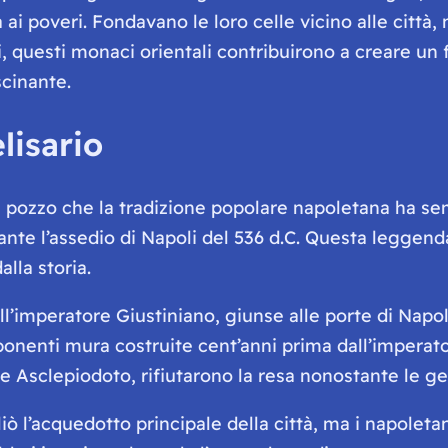
ai poveri. Fondavano le loro celle vicino alle città, 
li, questi monaci orientali contribuirono a creare u
scinante.
lisario
n pozzo che la tradizione popolare napoletana ha s
rante l’assedio di Napoli del 536 d.C. Questa leggend
lla storia.
l’imperatore Giustiniano, giunse alle porte di Napo
 imponenti mura costruite cent’anni prima dall’imper
e e Asclepiodoto, rifiutarono la resa nonostante le g
gliò l’acquedotto principale della città, ma i napolet