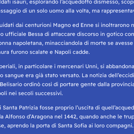
ldati isauri, esplorando l’acquedotto dismesso, sco
passaggio di un solo uomo alla volta, ma rappresentava
guidati dai centurioni Magno ed Enne si inoltrarono 
suo ufficiale Bessa di attaccare discorso in gotico co
donna napoletana, minacciandola di morte se avesse f
mura furono scalate e Napoli cadde.
periali, in particolare i mercenari Unni, si abbando
o sangue era già stato versato. La notizia dell’ecci
Belisario ordinò così di portare gente dalla provincia,
li nei secoli successivi.
i Santa Patrizia fosse proprio l’uscita di quell’acqu
a Alfonso d’Aragona nel 1442, quando anche le trup
e, aprendo la porta di Santa Sofia ai loro compagni.