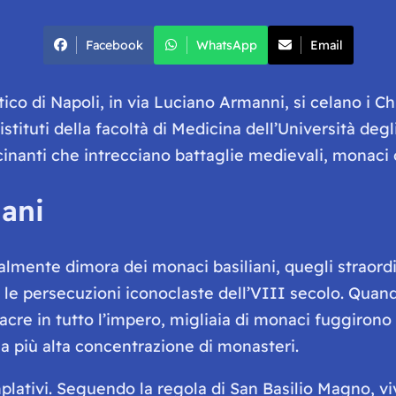
Facebook
WhatsApp
Email
co di Napoli, in via Luciano Armanni, si celano i Chio
 istituti della facoltà di Medicina dell’Università deg
nanti che intrecciano battaglie medievali, monaci or
iani
zialmente dimora dei monaci basiliani, quegli straordi
te le persecuzioni iconoclaste dell’VIII secolo. Qua
cre in tutto l’impero, migliaia di monaci fuggirono d
la più alta concentrazione di monasteri.
lativi. Seguendo la regola di San Basilio Magno, viv