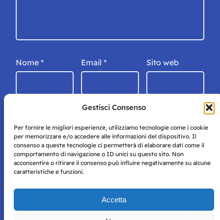
Nome
*
Email
*
Sito web
Gestisci Consenso
Per fornire le migliori esperienze, utilizziamo tecnologie come i cookie
per memorizzare e/o accedere alle informazioni del dispositivo. Il
consenso a queste tecnologie ci permetterà di elaborare dati come il
comportamento di navigazione o ID unici su questo sito. Non
acconsentire o ritirare il consenso può influire negativamente su alcune
caratteristiche e funzioni.
Storie di Napoli è una testata registrata presso il tribunale di
Accetta
Napoli con autorizzazione numero 38 del 25/9/2019.
Tutte le immagini e i contenuti su questo sito sono forniti