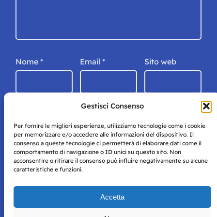
Nome
*
Email
*
Sito web
Gestisci Consenso
Per fornire le migliori esperienze, utilizziamo tecnologie come i cookie
per memorizzare e/o accedere alle informazioni del dispositivo. Il
consenso a queste tecnologie ci permetterà di elaborare dati come il
comportamento di navigazione o ID unici su questo sito. Non
acconsentire o ritirare il consenso può influire negativamente su alcune
caratteristiche e funzioni.
Storie di Napoli è una testata registrata presso il tribunale di
Accetta
Napoli con autorizzazione numero 38 del 25/9/2019.
Tutte le immagini e i contenuti su questo sito sono forniti