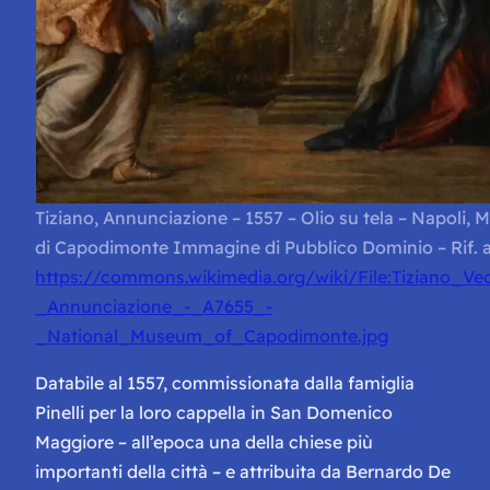
Tiziano, Annunciazione – 1557 – Olio su tela – Napoli, 
di Capodimonte Immagine di Pubblico Dominio – Rif. al
https://commons.wikimedia.org/wiki/File:Tiziano_Vec
_Annunciazione_-_A7655_-
_National_Museum_of_Capodimonte.jpg
Databile al 1557, commissionata dalla famiglia
Pinelli per la loro cappella in San Domenico
Maggiore – all’epoca una della chiese più
importanti della città – e attribuita da Bernardo De