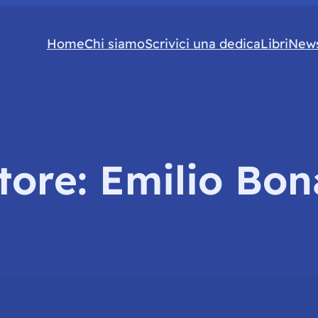
Home
Chi siamo
Scrivici una dedica
Libri
News
tore:
Emilio Bona