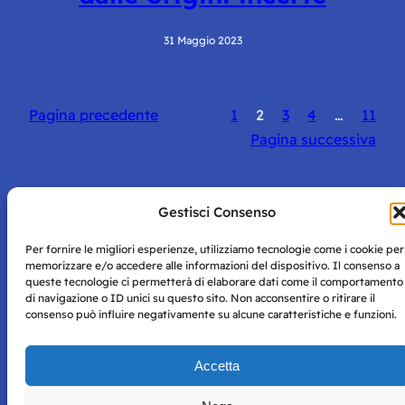
31 Maggio 2023
Pagina precedente
1
2
3
4
…
11
Pagina successiva
Gestisci Consenso
Per fornire le migliori esperienze, utilizziamo tecnologie come i cookie per
Storie di Napoli è una testata registrata presso il tribunale di
memorizzare e/o accedere alle informazioni del dispositivo. Il consenso a
Napoli con autorizzazione numero 38 del 25/9/2019.
queste tecnologie ci permetterà di elaborare dati come il comportamento
Tutte le immagini e i contenuti su questo sito sono forniti
di navigazione o ID unici su questo sito. Non acconsentire o ritirare il
per mero scopo didattico e informativo.
Privacy
consenso può influire negativamente su alcune caratteristiche e funzioni.
Tutti i diritti riservati, ogni tentativo di copia sarà
Policy
perseguito secondo i termini di legge. Si nega l’utilizzo delle
informazioni in questo sito web per addestramento AI e
Accetta
qualsiasi altro tipo di prodotto informatico.