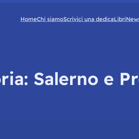
Home
Chi siamo
Scrivici una dedica
Libri
News
ria:
Salerno e Pr