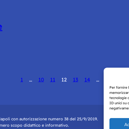
e
1
…
10
11
12
13
14
…
21
Per fornire 
memorizzare
tecnologie 
ID unici su 
negativament
i Napoli con autorizzazione numero 38 del 25/9/2019.
Ac
r mero scopo didattico e informativo.