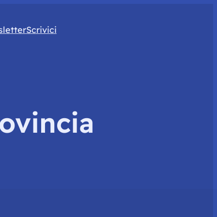
letter
Scrivici
ovincia