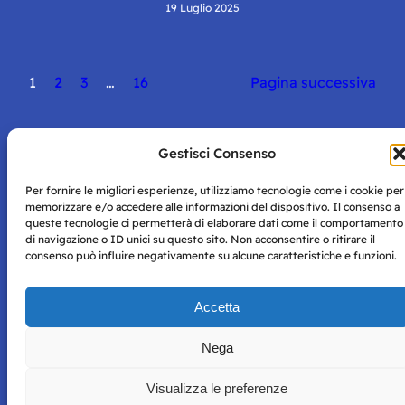
19 Luglio 2025
1
2
3
…
16
Pagina successiva
Gestisci Consenso
Per fornire le migliori esperienze, utilizziamo tecnologie come i cookie per
Storie di Napoli è una testata registrata presso il tribunale di
memorizzare e/o accedere alle informazioni del dispositivo. Il consenso a
Napoli con autorizzazione numero 38 del 25/9/2019.
queste tecnologie ci permetterà di elaborare dati come il comportamento
Tutte le immagini e i contenuti su questo sito sono forniti
di navigazione o ID unici su questo sito. Non acconsentire o ritirare il
per mero scopo didattico e informativo.
Privacy
consenso può influire negativamente su alcune caratteristiche e funzioni.
Tutti i diritti riservati, ogni tentativo di copia sarà
Policy
perseguito secondo i termini di legge. Si nega l’utilizzo delle
informazioni in questo sito web per addestramento AI e
Accetta
qualsiasi altro tipo di prodotto informatico.
Nega
Visualizza le preferenze