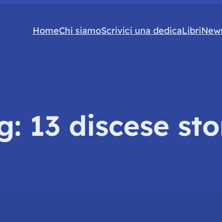
Home
Chi siamo
Scrivici una dedica
Libri
News
g:
13 discese sto