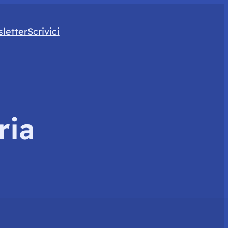
letter
Scrivici
ria