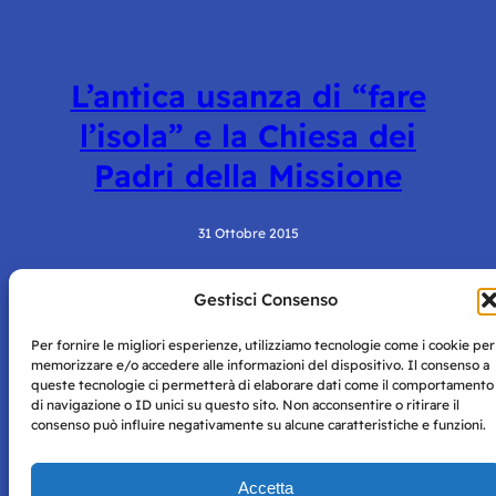
L’antica usanza di “fare
l’isola” e la Chiesa dei
Padri della Missione
31 Ottobre 2015
Gestisci Consenso
Per fornire le migliori esperienze, utilizziamo tecnologie come i cookie per
memorizzare e/o accedere alle informazioni del dispositivo. Il consenso a
queste tecnologie ci permetterà di elaborare dati come il comportamento
di navigazione o ID unici su questo sito. Non acconsentire o ritirare il
consenso può influire negativamente su alcune caratteristiche e funzioni.
Storie di Napoli è una testata registrata presso il tribunale di
Napoli con autorizzazione numero 38 del 25/9/2019.
Tutte le immagini e i contenuti su questo sito sono forniti
Accetta