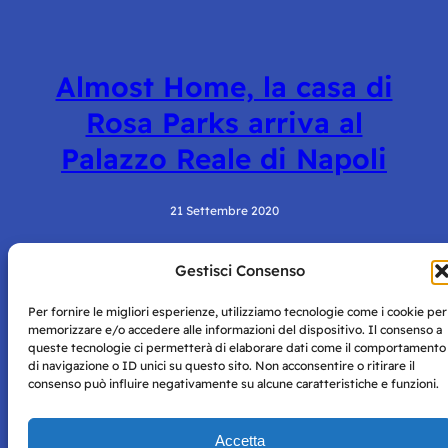
Almost Home, la casa di
Rosa Parks arriva al
Palazzo Reale di Napoli
21 Settembre 2020
Gestisci Consenso
Per fornire le migliori esperienze, utilizziamo tecnologie come i cookie per
memorizzare e/o accedere alle informazioni del dispositivo. Il consenso a
queste tecnologie ci permetterà di elaborare dati come il comportamento
di navigazione o ID unici su questo sito. Non acconsentire o ritirare il
consenso può influire negativamente su alcune caratteristiche e funzioni.
Storie di Napoli è una testata registrata presso il tribunale di
Napoli con autorizzazione numero 38 del 25/9/2019.
Tutte le immagini e i contenuti su questo sito sono forniti
Accetta