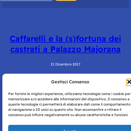
Caffarelli e la (s)fortuna dei
castrati a Palazzo Majorana
21 Dicembre 2017
Gestisci Consenso
Per fornire le migliori esperienze, utilizziamo tecnologie come i cookie per
memorizzare e/o accedere alle informazioni del dispositivo. Il consenso a
queste tecnologie ci permetterà di elaborare dati come il comportamento
di navigazione o ID unici su questo sito. Non acconsentire o ritirare il
consenso può influire negativamente su alcune caratteristiche e funzioni.
Storie di Napoli è una testata registrata presso il tribunale di
Napoli con autorizzazione numero 38 del 25/9/2019.
Tutte le immagini e i contenuti su questo sito sono forniti