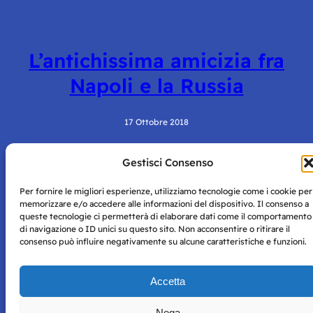
L’antichissima amicizia fra
Napoli e la Russia
17 Ottobre 2018
Gestisci Consenso
Per fornire le migliori esperienze, utilizziamo tecnologie come i cookie per
memorizzare e/o accedere alle informazioni del dispositivo. Il consenso a
queste tecnologie ci permetterà di elaborare dati come il comportamento
di navigazione o ID unici su questo sito. Non acconsentire o ritirare il
consenso può influire negativamente su alcune caratteristiche e funzioni.
Storie di Napoli è una testata registrata presso il tribunale di
Napoli con autorizzazione numero 38 del 25/9/2019.
Tutte le immagini e i contenuti su questo sito sono forniti
Accetta
per mero scopo didattico e informativo.
Privacy
Tutti i diritti riservati, ogni tentativo di copia sarà
Policy
Nega