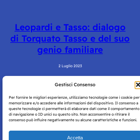
Leopardi e Tasso: dialogo
di Torquato Tasso e del suo
genio familiare
2 Luglio 2023
Gestisci Consenso
Per fornire le migliori esperienze, utilizziamo tecnologie come i cookie per
memorizzare e/o accedere alle informazioni del dispositivo. Il consenso a
queste tecnologie ci permetterà di elaborare dati come il comportamento
di navigazione o ID unici su questo sito. Non acconsentire o ritirare il
consenso può influire negativamente su alcune caratteristiche e funzioni.
Storie di Napoli è una testata registrata presso il tribunale di
Napoli con autorizzazione numero 38 del 25/9/2019.
Tutte le immagini e i contenuti su questo sito sono forniti
Accetta