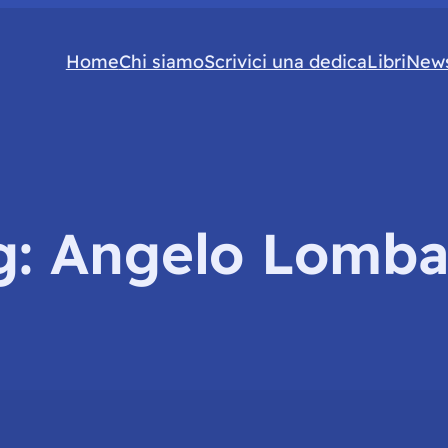
Home
Chi siamo
Scrivici una dedica
Libri
News
g:
Angelo Lomba