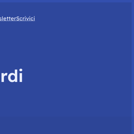
letter
Scrivici
rdi