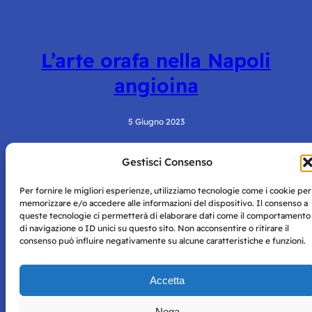
L’arte orafa nella Napoli
angioina
5 Giugno 2023
Gestisci Consenso
Per fornire le migliori esperienze, utilizziamo tecnologie come i cookie per
memorizzare e/o accedere alle informazioni del dispositivo. Il consenso a
queste tecnologie ci permetterà di elaborare dati come il comportamento
di navigazione o ID unici su questo sito. Non acconsentire o ritirare il
consenso può influire negativamente su alcune caratteristiche e funzioni.
Storie di Napoli è una testata registrata presso il tribunale di
Napoli con autorizzazione numero 38 del 25/9/2019.
Tutte le immagini e i contenuti su questo sito sono forniti
Accetta
per mero scopo didattico e informativo.
Privacy
Tutti i diritti riservati, ogni tentativo di copia sarà
Policy
Nega