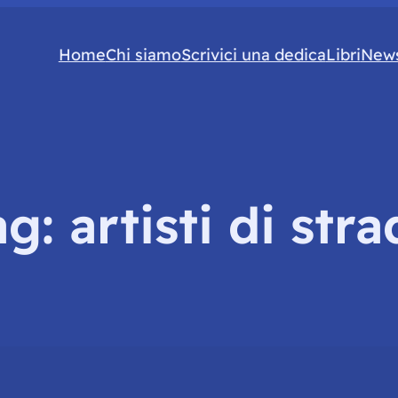
Home
Chi siamo
Scrivici una dedica
Libri
News
ag:
artisti di str