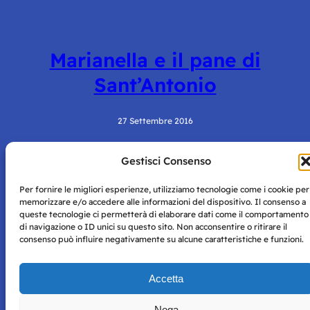
Marianella e il pane di
Sant’Antonio
27 Settembre 2016
Gestisci Consenso
Per fornire le migliori esperienze, utilizziamo tecnologie come i cookie per
memorizzare e/o accedere alle informazioni del dispositivo. Il consenso a
queste tecnologie ci permetterà di elaborare dati come il comportamento
di navigazione o ID unici su questo sito. Non acconsentire o ritirare il
consenso può influire negativamente su alcune caratteristiche e funzioni.
Storie di Napoli è una testata registrata presso il tribunale di
Napoli con autorizzazione numero 38 del 25/9/2019.
Tutte le immagini e i contenuti su questo sito sono forniti
Accetta
per mero scopo didattico e informativo.
Privacy
Tutti i diritti riservati, ogni tentativo di copia sarà
Policy
Nega