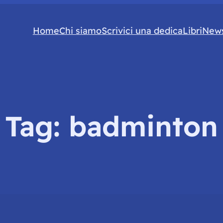
Home
Chi siamo
Scrivici una dedica
Libri
News
Tag:
badminton