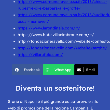
https://www.comune.ravello.sa.it/2018/chiesa-
rupestre-di-s-barbara-alle-grotte/
https://www.comune.ravello.sa.it/2018/auditori
oscar-niemeyer/
https://www.larondinaia.com/it/
https://www.hotelvillacimbrone.com/it/
http://fondazioneravello.com/website/contesto
http://fondazioneravello.com/website/targhe/
https://villarufolo.com/
Facebook
WhatsApp
Email
Diventa un sostenitore!
Storie di Napoli è il più grande ed autorevole sito
web di promozione della regione Campania. È