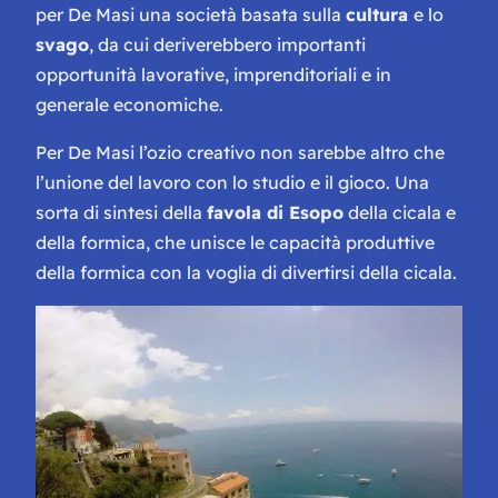
per De Masi una società basata sulla
cultura
e lo
svago
, da cui deriverebbero importanti
opportunità lavorative, imprenditoriali e in
generale economiche.
Per De Masi l’ozio creativo non sarebbe altro che
l’unione del lavoro con lo studio e il gioco. Una
sorta di sintesi della
favola di Esopo
della cicala e
della formica, che unisce le capacità produttive
della formica con la voglia di divertirsi della cicala.