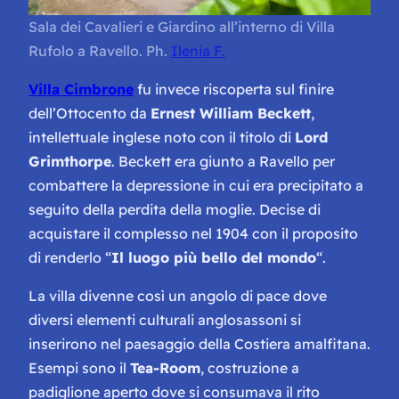
Sala dei Cavalieri e Giardino all’interno di Villa
Rufolo a Ravello. Ph.
Ilenia F.
Villa Cimbrone
fu invece riscoperta sul finire
dell’Ottocento da
Ernest William Beckett
,
intellettuale inglese noto con il titolo di
Lord
Grimthorpe
. Beckett era giunto a Ravello per
combattere la depressione in cui era precipitato a
seguito della perdita della moglie. Decise di
acquistare il complesso nel 1904 con il proposito
di renderlo “
Il luogo più bello del mondo
“.
La villa divenne così un angolo di pace dove
diversi elementi culturali anglosassoni si
inserirono nel paesaggio della Costiera amalfitana.
Esempi sono il
Tea-Room
, costruzione a
padiglione aperto dove si consumava il rito