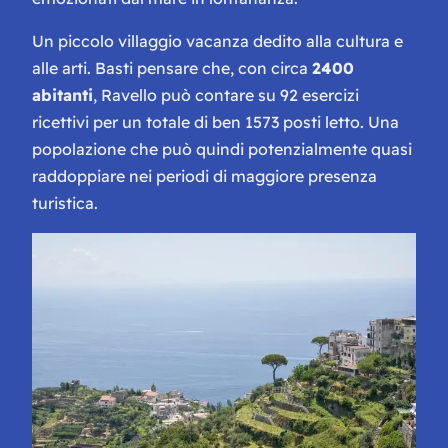
Un piccolo villaggio vacanza dedito alla cultura e
alle arti. Basti pensare che, con circa
2400
abitanti
, Ravello può contare su 92 esercizi
ricettivi per un totale di ben 1573 posti letto. Una
popolazione che può quindi potenzialmente quasi
raddoppiare nei periodi di maggiore presenza
turistica.