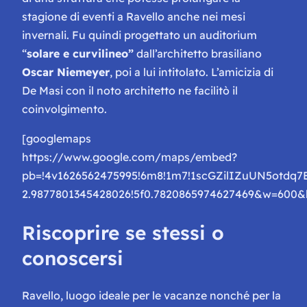
stagione di eventi a Ravello anche nei mesi
invernali. Fu quindi progettato un auditorium
“
solare e curvilineo”
dall’architetto brasiliano
Oscar Niemeyer
, poi a lui intitolato. L’amicizia di
De Masi con il noto architetto ne facilitò il
coinvolgimento.
[googlemaps
https://www.google.com/maps/embed?
pb=!4v1626562475995!6m8!1m7!1scGZilIZuUN5otdq7B
2.9877801345428026!5f0.7820865974627469&w=600&
Riscoprire se stessi o
conoscersi
Ravello, luogo ideale per le vacanze nonché per la