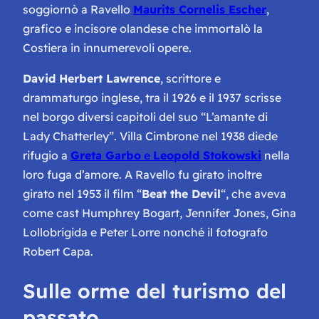
soggiornò a Ravello
Maurits Cornelis Escher
,
grafico e incisore olandese che immortalò la
Costiera in innumerevoli opere.
David Herbert Lawrence
, scrittore e
drammaturgo inglese, tra il 1926 e il 1937 scrisse
nel borgo diversi capitoli del suo “L’amante di
Lady Chatterley”. Villa Cimbrone nel 1938 diede
rifugio a
Greta Garbo
e
Leopold Stokowski
nella
loro fuga d’amore. A Ravello fu girato inoltre
girato nel 1953 il film “
Beat the Devil
“, che aveva
come cast Humphrey Bogart, Jennifer Jones, Gina
Lollobrigida e Peter Lorre nonché il fotografo
Robert Capa.
Sulle orme del turismo del
passato