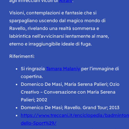
agli intrecciati vicoli di
Atrani
.
Visioni, contemplazioni e fantasie che si
sparpagliano uscendo dal magico mondo di
Ravello, rivelando una realtà sommersa e
labirintica nell’avvicinarsi lentamente al mare,
eterno e irraggiungibile ideale di fuga.
Riferimenti:
Si ringrazia
Tamara Malaniy
per l’immagine di
copertina.
Domenico De Masi, Maria Serena Palieri; Ozio
Creativo – Conversazione con Maria Serena
Palieri; 2002
Domenico De Masi; Ravello. Grand Tour; 2013
https://www.treccani.it/enciclopedia/badminto
dello-Sport%29/