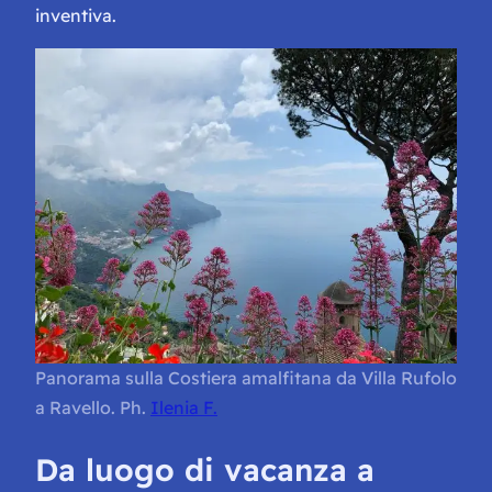
inventiva.
Panorama sulla Costiera amalfitana da Villa Rufolo
a Ravello. Ph.
Ilenia F.
Da luogo di vacanza a