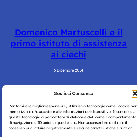
Domenico Martuscelli e il
primo istituto di assistenza
ai ciechi
6 Dicembre 2014
Gestisci Consenso
Per fornire le migliori esperienze, utilizziamo tecnologie come i cookie per
memorizzare e/o accedere alle informazioni del dispositivo. Il consenso a
queste tecnologie ci permetterà di elaborare dati come il comportamento
di navigazione o ID unici su questo sito. Non acconsentire o ritirare il
Storie di Napoli è una testata registrata presso il tribunale di
consenso può influire negativamente su alcune caratteristiche e funzioni.
Napoli con autorizzazione numero 38 del 25/9/2019.