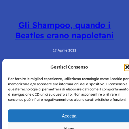
Gli Shampoo, quando i
Beatles erano napoletani
17 Aprile 2022
Gestisci Consenso
Per fornire le migliori esperienze, utilizziamo tecnologie come i cookie per
memorizzare e/o accedere alle informazioni del dispositivo. Il consenso a
queste tecnologie ci permetterà di elaborare dati come il comportamento
di navigazione o ID unici su questo sito. Non acconsentire o ritirare il
consenso può influire negativamente su alcune caratteristiche e funzioni.
Storie di Napoli è una testata registrata presso il tribunale di
Napoli con autorizzazione numero 38 del 25/9/2019.
Tutte le immagini e i contenuti su questo sito sono forniti
Accetta
per mero scopo didattico e informativo.
Privacy
Tutti i diritti riservati, ogni tentativo di copia sarà
Policy
Nega