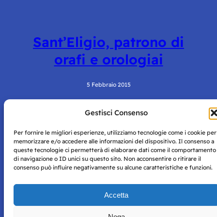
Sant’Eligio, patrono di
orafi e orologiai
5 Febbraio 2015
Gestisci Consenso
Per fornire le migliori esperienze, utilizziamo tecnologie come i cookie per
memorizzare e/o accedere alle informazioni del dispositivo. Il consenso a
queste tecnologie ci permetterà di elaborare dati come il comportamento
di navigazione o ID unici su questo sito. Non acconsentire o ritirare il
consenso può influire negativamente su alcune caratteristiche e funzioni.
Storie di Napoli è una testata registrata presso il tribunale di
Napoli con autorizzazione numero 38 del 25/9/2019.
Tutte le immagini e i contenuti su questo sito sono forniti
Accetta
per mero scopo didattico e informativo.
Privacy
Tutti i diritti riservati, ogni tentativo di copia sarà
Policy
Nega