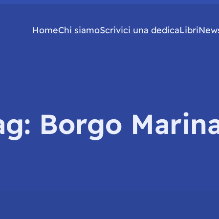
Home
Chi siamo
Scrivici una dedica
Libri
News
ag:
Borgo Marina