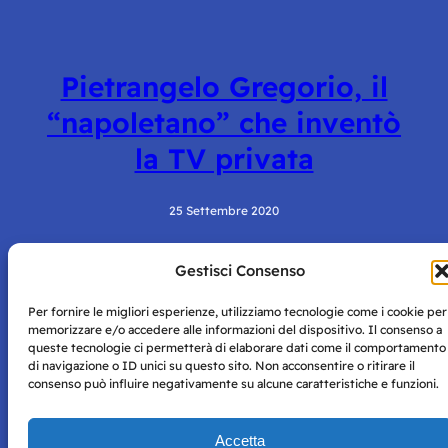
Pietrangelo Gregorio, il
“napoletano” che inventò
la TV privata
25 Settembre 2020
Gestisci Consenso
Per fornire le migliori esperienze, utilizziamo tecnologie come i cookie per
memorizzare e/o accedere alle informazioni del dispositivo. Il consenso a
queste tecnologie ci permetterà di elaborare dati come il comportamento
di navigazione o ID unici su questo sito. Non acconsentire o ritirare il
consenso può influire negativamente su alcune caratteristiche e funzioni.
Storie di Napoli è una testata registrata presso il tribunale di
Napoli con autorizzazione numero 38 del 25/9/2019.
Tutte le immagini e i contenuti su questo sito sono forniti
Accetta