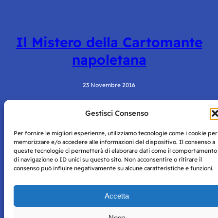
Il Mistero della Cartomante
napoletana
23 Novembre 2016
Gestisci Consenso
Per fornire le migliori esperienze, utilizziamo tecnologie come i cookie per
memorizzare e/o accedere alle informazioni del dispositivo. Il consenso a
queste tecnologie ci permetterà di elaborare dati come il comportamento
di navigazione o ID unici su questo sito. Non acconsentire o ritirare il
consenso può influire negativamente su alcune caratteristiche e funzioni.
Storie di Napoli è una testata registrata presso il tribunale di
Napoli con autorizzazione numero 38 del 25/9/2019.
Tutte le immagini e i contenuti su questo sito sono forniti
Accetta
per mero scopo didattico e informativo.
Privacy
Tutti i diritti riservati, ogni tentativo di copia sarà
Policy
Nega