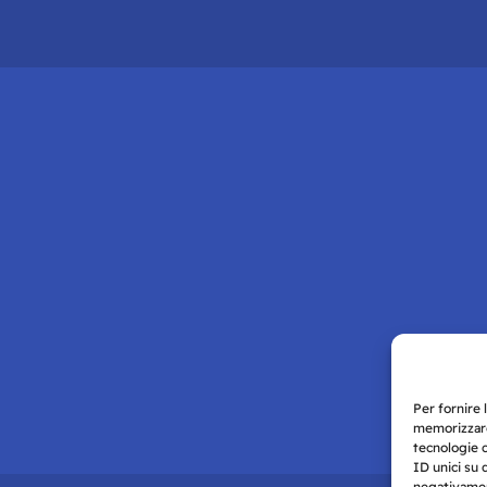
Per fornire 
memorizzare
tecnologie 
ID unici su 
negativament