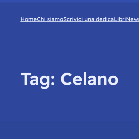
Home
Chi siamo
Scrivici una dedica
Libri
News
Tag:
Celano