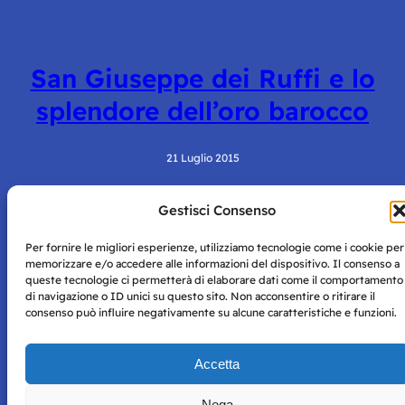
San Giuseppe dei Ruffi e lo
splendore dell’oro barocco
21 Luglio 2015
Gestisci Consenso
Per fornire le migliori esperienze, utilizziamo tecnologie come i cookie per
memorizzare e/o accedere alle informazioni del dispositivo. Il consenso a
queste tecnologie ci permetterà di elaborare dati come il comportamento
di navigazione o ID unici su questo sito. Non acconsentire o ritirare il
consenso può influire negativamente su alcune caratteristiche e funzioni.
Storie di Napoli è una testata registrata presso il tribunale di
Napoli con autorizzazione numero 38 del 25/9/2019.
Tutte le immagini e i contenuti su questo sito sono forniti
Accetta
per mero scopo didattico e informativo.
Privacy
Tutti i diritti riservati, ogni tentativo di copia sarà
Policy
Nega