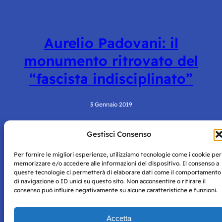
Aurelio Padovani: il
monumento ritrovato del
“fascista indisciplinato”
3 Gennaio 2019
Gestisci Consenso
Per fornire le migliori esperienze, utilizziamo tecnologie come i cookie per
memorizzare e/o accedere alle informazioni del dispositivo. Il consenso a
queste tecnologie ci permetterà di elaborare dati come il comportamento
di navigazione o ID unici su questo sito. Non acconsentire o ritirare il
consenso può influire negativamente su alcune caratteristiche e funzioni.
Storie di Napoli è una testata registrata presso il tribunale di
Napoli con autorizzazione numero 38 del 25/9/2019.
Tutte le immagini e i contenuti su questo sito sono forniti
Accetta