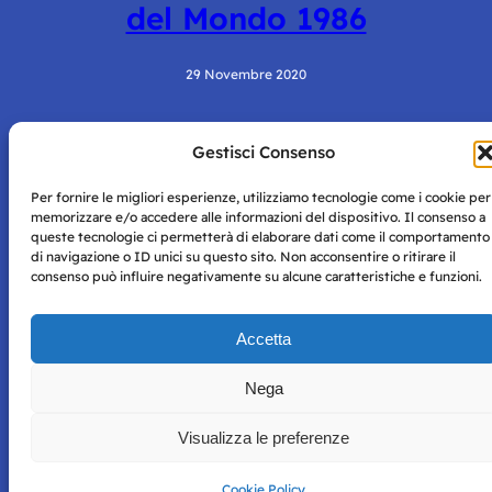
del Mondo 1986
29 Novembre 2020
Gestisci Consenso
Per fornire le migliori esperienze, utilizziamo tecnologie come i cookie per
memorizzare e/o accedere alle informazioni del dispositivo. Il consenso a
queste tecnologie ci permetterà di elaborare dati come il comportamento
di navigazione o ID unici su questo sito. Non acconsentire o ritirare il
consenso può influire negativamente su alcune caratteristiche e funzioni.
Storie di Napoli è una testata registrata presso il tribunale di
Napoli con autorizzazione numero 38 del 25/9/2019.
Tutte le immagini e i contenuti su questo sito sono forniti
Accetta
per mero scopo didattico e informativo.
Privacy
Tutti i diritti riservati, ogni tentativo di copia sarà
Policy
perseguito secondo i termini di legge. Si nega l’utilizzo delle
Nega
informazioni in questo sito web per addestramento AI e
qualsiasi altro tipo di prodotto informatico.
Visualizza le preferenze
Cookie Policy