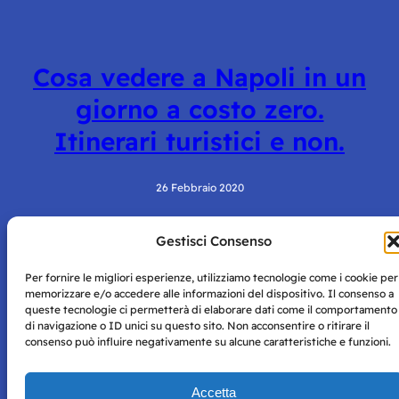
Cosa vedere a Napoli in un
giorno a costo zero.
Itinerari turistici e non.
26 Febbraio 2020
Gestisci Consenso
Per fornire le migliori esperienze, utilizziamo tecnologie come i cookie per
memorizzare e/o accedere alle informazioni del dispositivo. Il consenso a
queste tecnologie ci permetterà di elaborare dati come il comportamento
di navigazione o ID unici su questo sito. Non acconsentire o ritirare il
consenso può influire negativamente su alcune caratteristiche e funzioni.
Storie di Napoli è una testata registrata presso il tribunale di
Napoli con autorizzazione numero 38 del 25/9/2019.
Tutte le immagini e i contenuti su questo sito sono forniti
Accetta