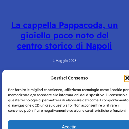
La cappella Pappacoda, un
gioiello poco noto del
centro storico di Napoli
1 Maggio 2023
Gestisci Consenso
Per fornire le migliori esperienze, utilizziamo tecnologie come i cookie per
memorizzare e/o accedere alle informazioni del dispositivo. Il consenso a
queste tecnologie ci permetterà di elaborare dati come il comportamento
di navigazione o ID unici su questo sito. Non acconsentire o ritirare il
consenso può influire negativamente su alcune caratteristiche e funzioni.
Storie di Napoli è una testata registrata presso il tribunale di
Napoli con autorizzazione numero 38 del 25/9/2019.
Tutte le immagini e i contenuti su questo sito sono forniti
Accetta